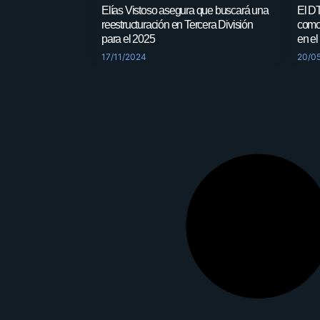
Elías Vistoso asegura que buscará una
El DT
reestructuración en Tercera División
como
para el 2025
en el
17/11/2024
20/0