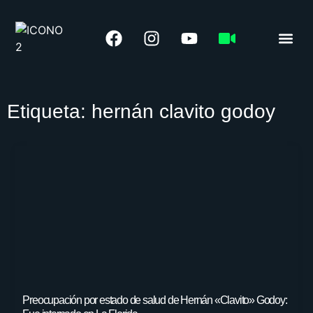
LIGA 
Etiqueta: hernán clavito godoy
Preocupación por estado de salud de Hernán «Clavito» Godoy: