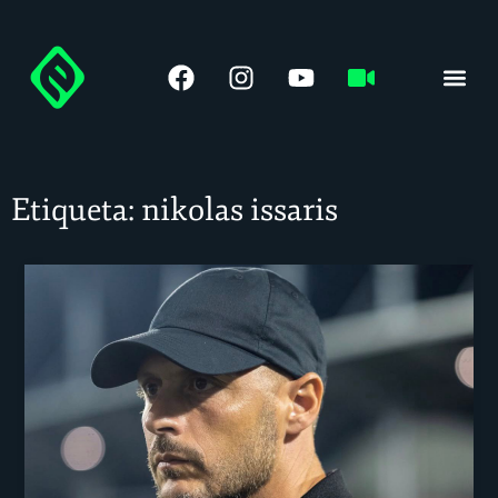
LIGA DE A
Etiqueta: nikolas issaris